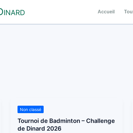
D
INARD
Accueil
Tout
Tournoi
Non classé
de
Tournoi de Badminton – Challenge
Badminton
de Dinard 2026
–