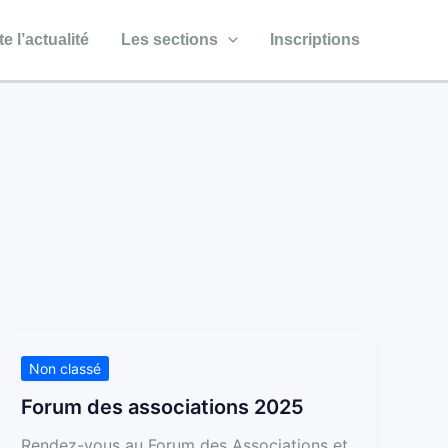
e l’actualité
Les sections
Inscriptions
Forum
Non classé
des
Forum des associations 2025
associations
Rendez-vous au Forum des Associations et
2025