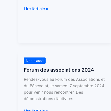
Danse
Lire l’article »
du
28
Mai
2026
Forum
Non classé
des
Forum des associations 2024
associations
Rendez-vous au Forum des Associations et
2024
du Bénévolat, le samedi 7 septembre 2024
pour venir nous rencontrer. Des
démonstrations d’activités