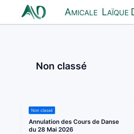
Aller
A
L
au
MICALE
AÏQUE
contenu
Non classé
Annulation
Non classé
des
Annulation des Cours de Danse
Cours
du 28 Mai 2026
de