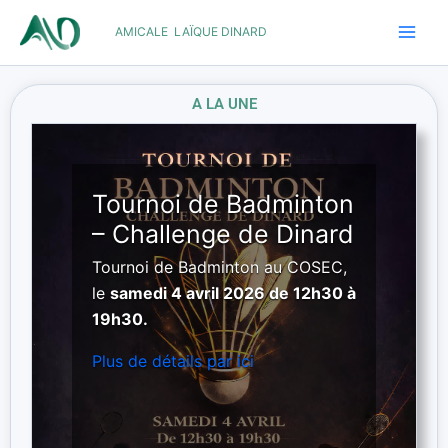
Aller
AMICALE LAÏQUE DINARD
au
contenu
A LA UNE
Tournoi de Badminton
– Challenge de Dinard
Tournoi de Badminton au COSEC,
le
samedi 4 avril 2026 de 12h30 à
19h30.
Plus de détails par ici