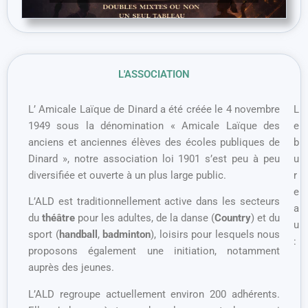
L'ASSOCIATION
L’ Amicale Laïque de Dinard a été créée le 4 novembre
L
1949 sous la dénomination « Amicale Laïque des
e
anciens et anciennes élèves des écoles publiques de
b
Dinard », notre association loi 1901 s’est peu à peu
u
diversifiée et ouverte à un plus large public.
r
e
L’ALD est traditionnellement active dans les secteurs
a
du
théâtre
pour les adultes, de la danse (
Country
) et du
u
sport (
handball
,
badminton
), loisirs pour lesquels nous
:
proposons également une initiation, notamment
auprès des jeunes.
L’ALD regroupe actuellement environ 200 adhérents.