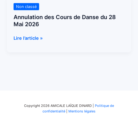
Annulation
Non classé
des
Annulation des Cours de Danse du 28
Cours
Mai 2026
de
Danse
Lire l’article »
du
28
Mai
2026
Copyright 2026 AMICALE LAÏQUE DINARD |
Politique de
confidentialité
|
Mentions légales